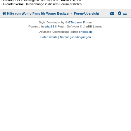
Du darfst deine Beiträge in diesem Forum
nicht
löschen.
Du darfst
keine
Dateianhänge in diesem Forum erstellen.
Hilfe von Womo Fans für Womo Besitzer
Foren-Übersicht
Style Developer by ©
GTA game
Forum.
Powered by
phpBB
® Forum Software © phpBB Limited
Deutsche Übersetzung durch
phpBB.de
Datenschutz
|
Nutzungsbedingungen