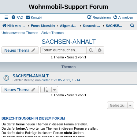
Wohnmobil-Support Forum
FAQ
Kontakt
Registrieren
Anmelden
S
Hilfe von Womo Fans für Womo Besitzer
Foren-Übersicht
Allgemeine Rubriken
Kostenlose Stellplätze
SACHSEN-ANHALT
Unbeantwortete Themen
Aktive Themen
u
SACHSEN-ANHALT
c
h
Suche
Erweiterte Suche
Neues Thema
e
1 Thema • Seite
1
von
1
Themen
SACHSEN-ANHALT
Letzter Beitrag von
dieter
«
23.05.2021, 15:14
Neues Thema
1 Thema • Seite
1
von
1
Gehe zu
BERECHTIGUNGEN IN DIESEM FORUM
Du darfst
keine
neuen Themen in diesem Forum erstellen.
Du darfst
keine
Antworten zu Themen in diesem Forum erstellen.
Du darfst deine Beiträge in diesem Forum
nicht
ändern.