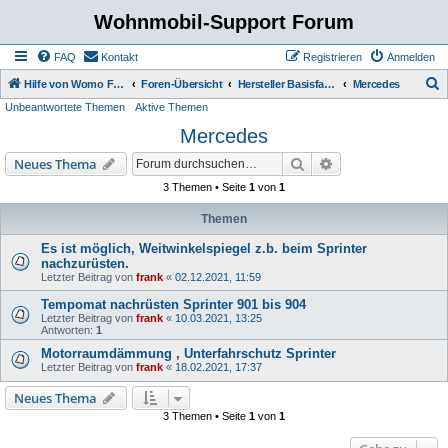
Wohnmobil-Support Forum
FAQ
Kontakt
Registrieren
Anmelden
S
Hilfe von Womo Fans für Womo Besitzer
Foren-Übersicht
Hersteller Basisfahrzeuge
Mercedes
Unbeantwortete Themen
Aktive Themen
u
Mercedes
c
h
Suche
Erweiterte Suche
Neues Thema
e
3 Themen • Seite
1
von
1
Themen
Es ist möglich, Weitwinkelspiegel z.b. beim Sprinter
nachzurüsten.
Letzter Beitrag von
frank
«
02.12.2021, 11:59
Tempomat nachrüsten Sprinter 901 bis 904
Letzter Beitrag von
frank
«
10.03.2021, 13:25
Antworten:
1
Motorraumdämmung , Unterfahrschutz Sprinter
Letzter Beitrag von
frank
«
18.02.2021, 17:37
Neues Thema
3 Themen • Seite
1
von
1