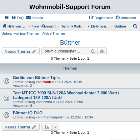
Wohnmobil-Support Forum
FAQ
Kontakt
Registrieren
Anmelden
S
Hilfe von Womo Fans für Womo Besitzer
Foren-Übersicht
Technik Wohnmobil
Elektroversorgung
Büttner
Unbeantwortete Themen
Aktive Themen
u
Büttner
c
h
Suche
Erweiterte Suche
Neues Thema
e
3 Themen • Seite
1
von
1
Themen
Geräte von Büttner Tip's
Letzter Beitrag von
frank
«
16.03.2024, 10:35
Antworten:
2
Test MT ICC 3000 SI-N/120A Wechselrichter 3.000 Watt /
Ladegerät 12V 120A IUoU
Letzter Beitrag von
tomka
«
24.02.2024, 01:00
Antworten:
4
Büttner iQ DUO
Letzter Beitrag von
Phantompilot
«
02.12.2020, 13:34
Neues Thema
3 Themen • Seite
1
von
1