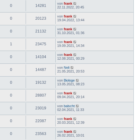
von
frank
0
14281
22.11.2022, 20:45
von
frank
0
20123
19.04.2022, 13:44
von
frank
0
21132
31.10.2021, 01:36
von
frank
1
23475
19.09.2021, 14:34
von
frank
0
14104
12.08.2021, 00:29
von
Neli
0
14487
21.05.2021, 20:53
von
Biologe
0
19132
13.05.2021, 08:23
von
frank
0
28807
09.04.2021, 20:14
von
balscht
0
23019
02.04.2021, 11:33
von
frank
0
22087
20.03.2021, 12:39
von
frank
0
23563
26.02.2021, 10:01