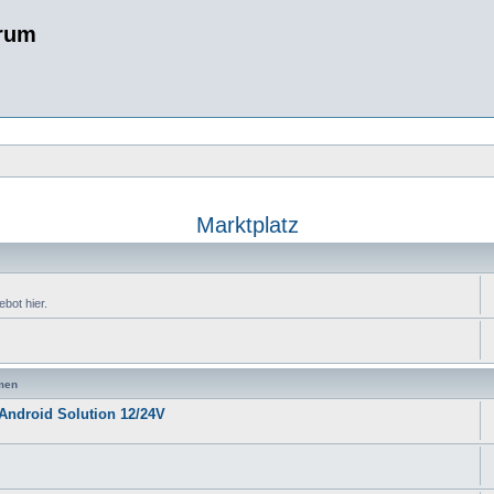
rum
Marktplatz
bot hier.
men
Android Solution 12/24V