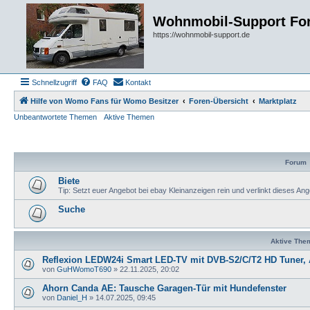
Wohnmobil-Support Fo
https://wohnmobil-support.de
Schnellzugriff
FAQ
Kontakt
Hilfe von Womo Fans für Womo Besitzer
Foren-Übersicht
Marktplatz
Unbeantwortete Themen
Aktive Themen
Forum
Biete
Tip: Setzt euer Angebot bei ebay Kleinanzeigen rein und verlinkt dieses Ange
Suche
Aktive The
Reflexion LEDW24i Smart LED-TV mit DVB-S2/C/T2 HD Tuner, 
von
GuHWomoT690
»
22.11.2025, 20:02
Ahorn Canda AE: Tausche Garagen-Tür mit Hundefenster
von
Daniel_H
»
14.07.2025, 09:45