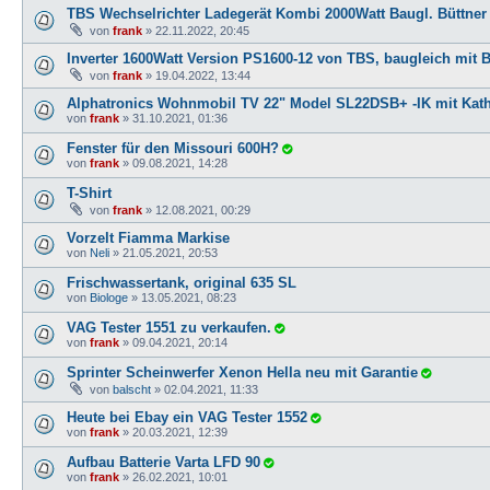
TBS Wechselrichter Ladegerät Kombi 2000Watt Baugl. Büttner
von
frank
»
22.11.2022, 20:45
Inverter 1600Watt Version PS1600-12 von TBS, baugleich mit B
von
frank
»
19.04.2022, 13:44
Alphatronics Wohnmobil TV 22" Model SL22DSB+ -IK mit Kat
von
frank
»
31.10.2021, 01:36
Fenster für den Missouri 600H?
von
frank
»
09.08.2021, 14:28
T-Shirt
von
frank
»
12.08.2021, 00:29
Vorzelt Fiamma Markise
von
Neli
»
21.05.2021, 20:53
Frischwassertank, original 635 SL
von
Biologe
»
13.05.2021, 08:23
VAG Tester 1551 zu verkaufen.
von
frank
»
09.04.2021, 20:14
Sprinter Scheinwerfer Xenon Hella neu mit Garantie
von
balscht
»
02.04.2021, 11:33
Heute bei Ebay ein VAG Tester 1552
von
frank
»
20.03.2021, 12:39
Aufbau Batterie Varta LFD 90
von
frank
»
26.02.2021, 10:01