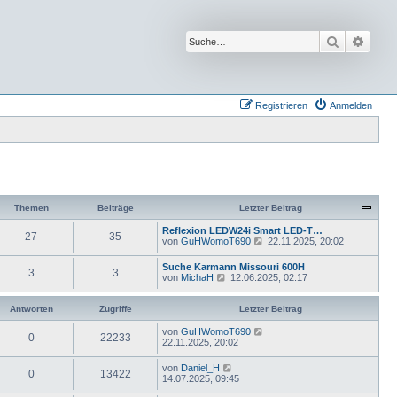
Suche
Erwei
Registrieren
Anmelden
Themen
Beiträge
Letzter Beitrag
Reflexion LEDW24i Smart LED-T…
27
35
N
von
GuHWomoT690
22.11.2025, 20:02
e
u
Suche Karmann Missouri 600H
3
3
e
N
von
MichaH
12.06.2025, 02:17
s
e
t
u
e
e
Antworten
Zugriffe
Letzter Beitrag
r
s
B
t
von
GuHWomoT690
e
0
22233
e
22.11.2025, 20:02
i
r
t
B
von
Daniel_H
r
e
0
13422
14.07.2025, 09:45
a
i
g
t