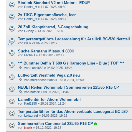
Starlink Standard V2 mit Motor + EDUP
von
Daniel_H
»
14.07.2025, 09:30
2x 11KG Eigentumsflasche, leer
von
Daniel_H
»
14.07.2025, 09:14
20 Zoll Klappfahrrad, 3-Gangschaltung
von
Gunny
»
13.07.2025, 15:00
Temperaturgeführte Laderegelung für Arsilicii BC-520 Netzteil
von
iixii
»
21.06.2025, 08:17
Suche Karmann Missouri 600H
von
MichaH
»
12.06.2025, 02:17
*** Bürstner Delfin T 680 G ( Harmony Line - Blue ) TOP ***
von
Lenni682
»
08.02.2025, 18:24
Luftvorzelt Westfield Vega 2.0 neu
von
mercedesstrich8
»
18.08.2024, 15:50
NEUE! Reifen Wohnmobil Sommerreifen 225/65 R16 CP
von
botti2k
»
09.07.2023, 11:44
Lamellentür für Ahorn Wohnmobil
von
Karl1950
»
29.02.2024, 11:24
Temperaturfühler für das Ahorn verbaute Landegerät BC-520
von
koljagraef
»
26.03.2023, 19:22
Sommerreifen Continental 225/65 R16 CP
von
frank
»
16.12.2022, 19:18