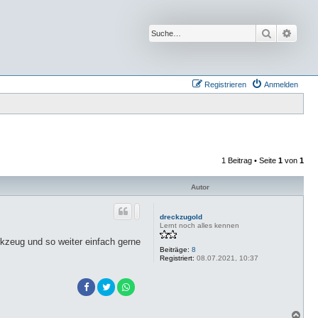
Suche
Erwei
Registrieren
Anmelden
1 Beitrag • Seite
1
von
1
Autor
dreckzugold
Lernt noch alles kennen
kzeug und so weiter einfach gerne
Beiträge:
8
Registriert:
08.07.2021, 10:37
N