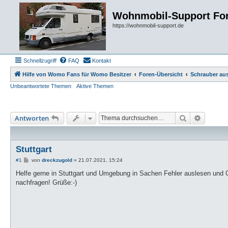
Wohnmobil-Support Fo
https://wohnmobil-support.de
Schnellzugriff
FAQ
Kontakt
Hilfe von Womo Fans für Womo Besitzer
Foren-Übersicht
Schrauber aus
Unbeantwortete Themen
Aktive Themen
Suche
Erweiter
Antworten
Stuttgart
B
#1
von
dreckzugold
»
21.07.2021, 15:24
e
i
Helfe gerne in Stuttgart und Umgebung in Sachen Fehler auslesen und 
t
nachfragen! Grüße:-)
r
a
g