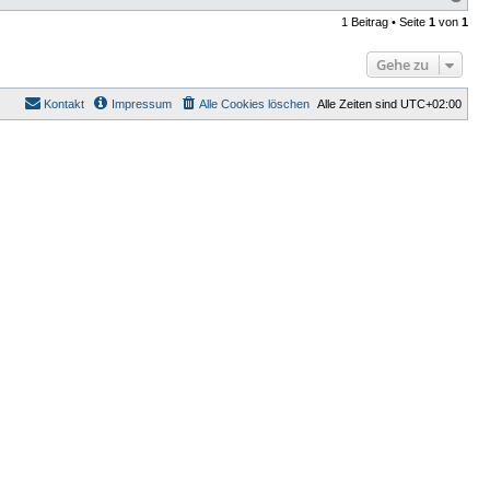
a
1 Beitrag • Seite
1
von
1
c
h
o
Gehe zu
b
e
n
Kontakt
Impressum
Alle Cookies löschen
Alle Zeiten sind
UTC+02:00